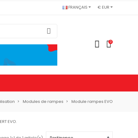
FRANÇAIS
€ EUR
0
lisation
Modules de rampes
Module rampes EVO
ERT EVO.
hage 1-1 de 1 article(s)