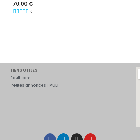
70,00 €
0
LIENS UTILES
fiault.com
Petites annonces FIAULT