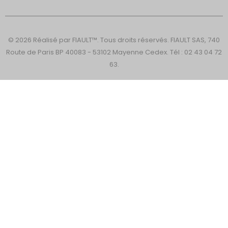
© 2026 Réalisé par FIAULT™. Tous droits réservés. FIAULT SAS, 740
Route de Paris BP 40083 - 53102 Mayenne Cedex. Tél : 02 43 04 72
63.