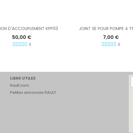
Ajouter Au Panier
Ajouter Au Panier
ON D'ACCOUPLEMENT KPP03
JOINT SE POUR POMPE 4 
50,00 €
7,00 €
0
0
LIENS UTILES
fiault.com
Petites annonces FIAULT