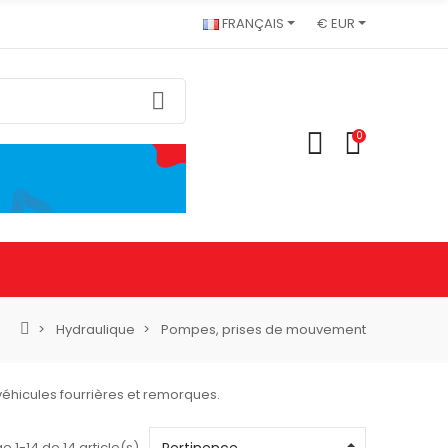
FRANÇAIS
€ EUR
0
Hydraulique
Pompes, prises de mouvement
hicules fourrières et remorques.
e 1-14 de 14 article(s)