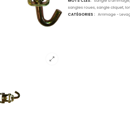
MOTS CLÉS:
sangle d'arrimage
sangles roues
,
sangle cliquet
,
lo
CATÉGORIES :
Arrimage - Leva