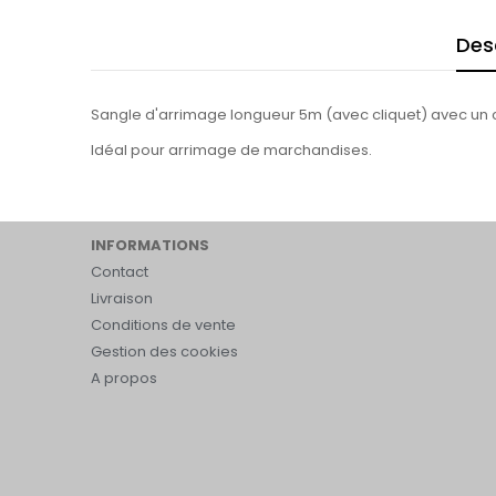
Des
Sangle d'arrimage longueur 5m (avec cliquet) avec un c
Idéal pour arrimage de marchandises.
INFORMATIONS
Contact
Livraison
Conditions de vente
Gestion des cookies
A propos