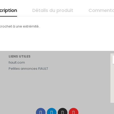
cription
Détails du produit
Commenta
rochet à une extrémité.
LIENS UTILES
fiault.com
Petites annonces FIAULT