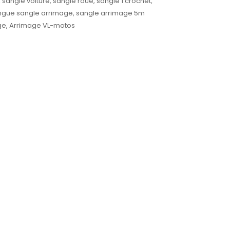
,
sangle voiture
,
sangle roue
,
sangle 1 crochet
,
ngue sangle arrimage
,
sangle arrimage 5m
ge
,
Arrimage VL-motos