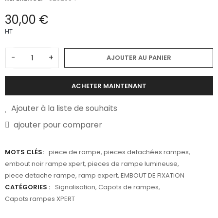
30,00 €
HT
-
+
AJOUTER AU PANIER
ACHETER MAINTENANT
Ajouter à la liste de souhaits
ajouter pour comparer
MOTS CLÉS:
piece de rampe
,
pieces detachées rampes
,
embout noir rampe xpert
,
pieces de rampe lumineuse
,
piece detache rampe
,
ramp expert
,
EMBOUT DE FIXATION
CATÉGORIES :
Signalisation
,
Capots de rampes
,
Capots rampes XPERT