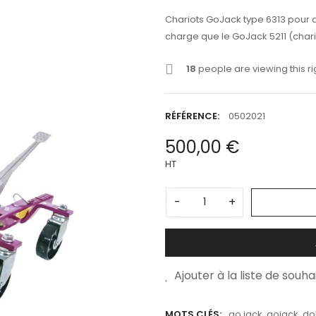
Chariots GoJack type 6313 pour d
charge que le GoJack 5211 (chario
18
people are viewing this r
RÉFÉRENCE:
0502021
500,00 €
HT
-
+
Ajouter à la liste de souha
MOTS CLÉS:
go jack
,
gojack
,
dol