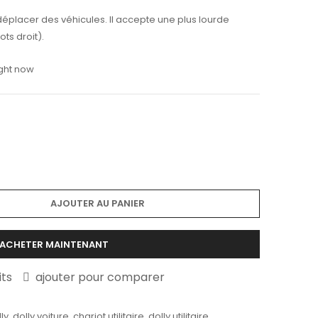
éplacer des véhicules. Il accepte une plus lourde
ts droit).
ight now
AJOUTER AU PANIER
ACHETER MAINTENANT
its
ajouter pour comparer
ly
,
dolly voiture
,
chariot utilitaire
,
dolly utilitaire
,