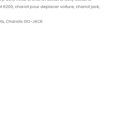
ot 6200
,
chariot pour deplacer voiture
,
chariot jack
,
ts
,
Chariots GO-JACK