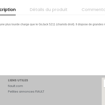
cription
Détails du produit
Commenta
une plus lourde charge que le GoJack 5211 (chariots droit).
Il dispose de grandes ro
LIENS UTILES
fiault.com
Petites annonces FIAULT