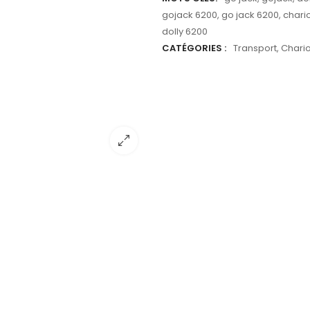
gojack 6200
,
go jack 6200
,
chari
dolly 6200
CATÉGORIES :
Transport
,
Chario