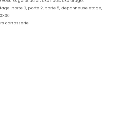
 voiture
,
galet acier
,
axe fiault
,
axe étage
,
etage
,
porte 3
,
porte 2
,
porte 5
,
depanneuse etage
,
40X30
rs carrosserie