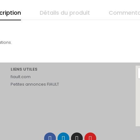
cription
Détails du produit
Commenta
tions.
LIENS UTILES
fiault.com
Petites annonces FIAULT