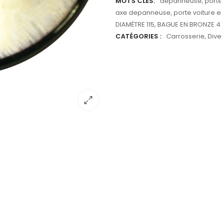
MOTS CLÉS:
depanneuse
,
porte
axe depanneuse
,
porte voiture 
DIAMÈTRE 115
,
BAGUE EN BRONZE 
CATÉGORIES :
Carrosserie
,
Dive