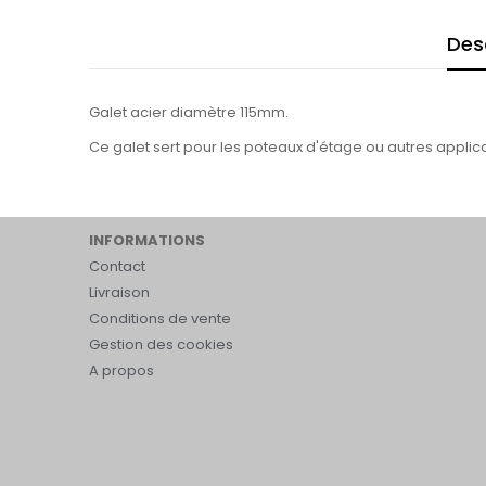
Des
Galet acier diamètre 115mm.
Ce galet sert pour les poteaux d'étage ou autres applica
INFORMATIONS
Contact
Livraison
Conditions de vente
Gestion des cookies
A propos