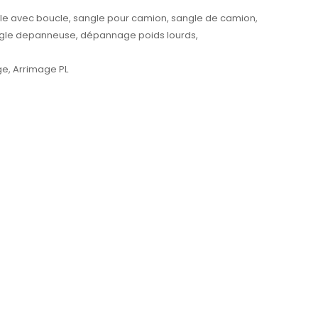
le avec boucle
,
sangle pour camion
,
sangle de camion
,
gle depanneuse
,
dépannage poids lourds
,
ge
,
Arrimage PL