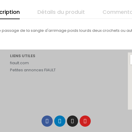
cription
Détails du produit
Commenta
e passage de la sangle d'arrimage poids lourds deux crochets ou aut
LIENS UTILES
fiault.com
Petites annonces FIAULT