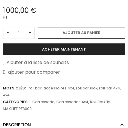
1 000,00 €
HT
-
+
AJOUTER AU PANIER
ACHETER MAINTENANT
Ajouter à la liste de souhaits
ajouter pour comparer
MOTS CLÉS:
roll bar
,
accessoires 4x4
,
roll bar inox
,
roll bar 4x4
,
4x4
CATÉGORIES :
Carrosserie
,
Carrosseries 4x4
,
Roll Bar/Fly
,
MAXILIFT PF3000
DESCRIPTION