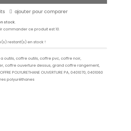
its
ajouter pour comparer
en stock.
ir commander ce produit est 10.
e(s) restant(s) en stock !
 a outils
,
coffre outils
,
coffre pvc
,
coffre noir
,
er
,
coffre ouverture dessus
,
grand coffre rangement
,
OFFRE POLYURETHANE OUVERTURE PA
,
0401070
,
0401060
res polyuréthanes