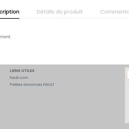
cription
Détails du produit
Commenta
ement.
LIENS UTILES
fiault.com
Petites annonces FIAULT