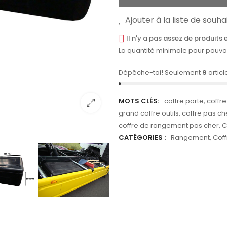
Ajouter à la liste de souha
Il n'y a pas assez de produits 
La quantité minimale pour pouvo
Dépêche-toi! Seulement
9
articl
MOTS CLÉS:
coffre porte
,
coffre
grand coffre outils
,
coffre pas ch
coffre de rangement pas cher
,
C
CATÉGORIES :
Rangement
,
Coff