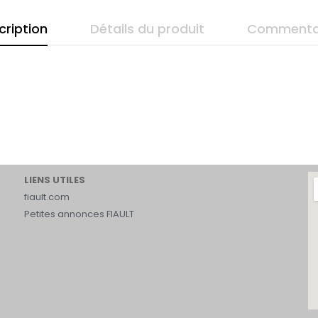
cription
Détails du produit
Commenta
LIENS UTILES
fiault.com
Petites annonces FIAULT