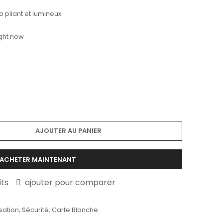
 pliant et lumineux.
ight now
AJOUTER AU PANIER
ACHETER MAINTENANT
its
ajouter pour comparer
sation
,
Sécurité
,
Carte Blanche