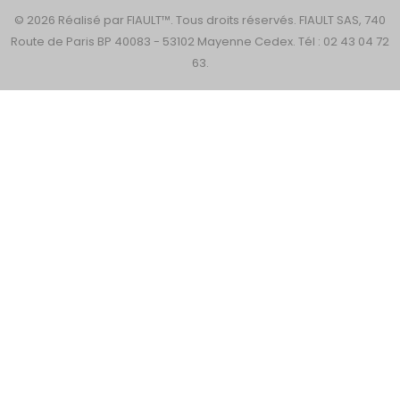
© 2026 Réalisé par FIAULT™. Tous droits réservés. FIAULT SAS, 740
Route de Paris BP 40083 - 53102 Mayenne Cedex. Tél : 02 43 04 72
63.