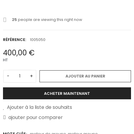
25
people are viewing this right now
RÉFÉRENCE:
1005050
400,00 €
HT
-
+
AJOUTER AU PANIER
ACHETER MAINTENANT
Ajouter à la liste de souhaits
ajouter pour comparer
MOTS CLÉS:
moteur de groupe
,
moteur groupe
,