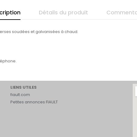
cription
Détails du produit
Commenta
verses soudées et galvanisées à chaud.
éléphone.
LIENS UTILES
fiault.com
Petites annonces FIAULT