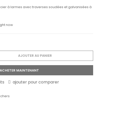
acier à larmes avec traverses soudées et galvanisées à
ight now
AJOUTER AU PANIER
ACHETER MAINTENANT
its
ajouter pour comparer
nchers