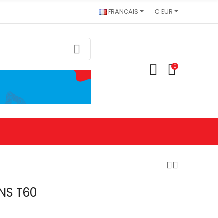
FRANÇAIS
€ EUR
0
NS T60