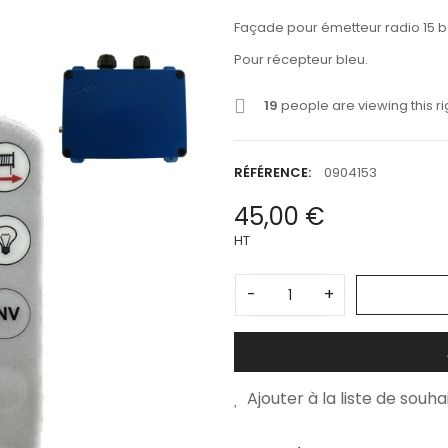
Façade pour émetteur radio 15 bo
Pour récepteur bleu.
19
people are viewing this r
RÉFÉRENCE:
0904153
45,00 €
HT
-
+
Ajouter à la liste de souha