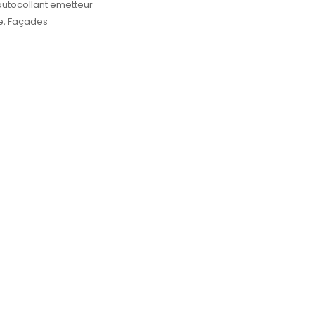
autocollant emetteur
e
,
Façades