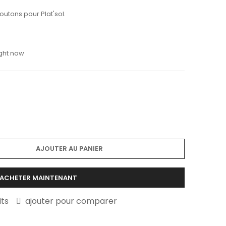
utons pour Plat'sol.
ight now
AJOUTER AU PANIER
ACHETER MAINTENANT
its
ajouter pour comparer