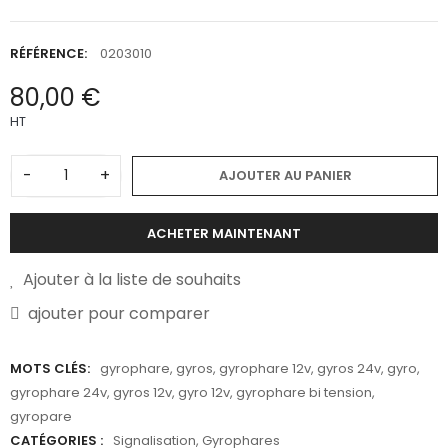
RÉFÉRENCE:
0203010
80,00 €
HT
-
+
AJOUTER AU PANIER
ACHETER MAINTENANT
Ajouter à la liste de souhaits
ajouter pour comparer
MOTS CLÉS:
gyrophare
,
gyros
,
gyrophare 12v
,
gyros 24v
,
gyro
,
gyrophare 24v
,
gyros 12v
,
gyro 12v
,
gyrophare bi tension
,
gyropare
CATÉGORIES :
Signalisation
,
Gyrophares