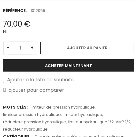
RÉFÉRENCE:
1012055
70,00 €
HT
-
+
AJOUTER AU PANIER
ACHETER MAINTENANT
Ajouter à la liste de souhaits
ajouter pour comparer
MOTS CLÉS:
limiteur de pression hydraulique
,
limiteur pression hydraulique
,
limiteur hydraulique
,
réducteur pression hydraulique
,
limiteur hydraulique 1/2
,
VMP 1/2
,
réducteur hydraulique
CATÉGORIES :
Clapets, valves, butées, vannes hydrauliques
,