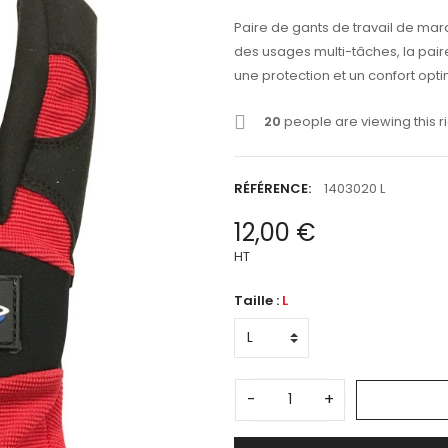
Paire de gants de travail de ma
des usages multi-tâches, la pai
une protection et un confort opti
20
people are viewing this r
RÉFÉRENCE:
1403020 L
12,00 €
HT
Taille :
L
-
+