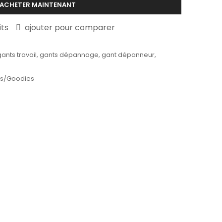
ACHETER MAINTENANT
its
ajouter pour comparer
gants travail
,
gants dépannage
,
gant dépanneur
,
s/Goodies