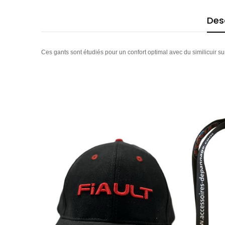
Des
Ces gants sont étudiés pour un confort optimal avec du similicuir su