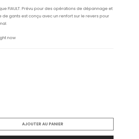
rque
FIAULT. P
révu pour des opérations de dépannage et
re de gants est conçu avec un
renfort
sur le revers pour
mal.
ight now
AJOUTER AU PANIER